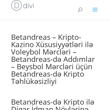
Betandreas – Kripto-
Kazino Xüsusiyyətləri ilə
Voleybol Mərcləri –
Betandreas-də Addımlar
– Beysbol Mərcləri üçün
Betandreas-də Kripto
Təhlükəsizliyi
Betandreas-də Kripto ilə
Digər İdman Növlərinə