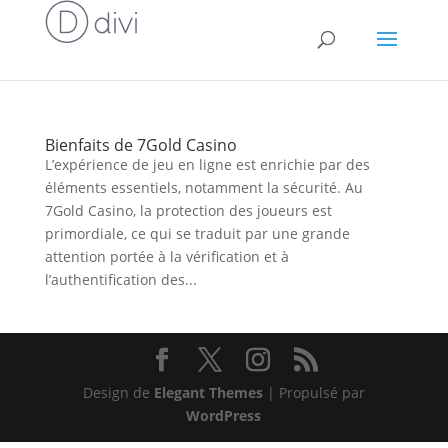
Bienfaits de 7Gold Casino
L’expérience de jeu en ligne est enrichie par des
éléments essentiels, notamment la sécurité. Au
7Gold Casino, la protection des joueurs est
primordiale, ce qui se traduit par une grande
attention portée à la vérification et à
l’authentification des...
Design de
Elegant Themes
| Propulsé par
WordPress