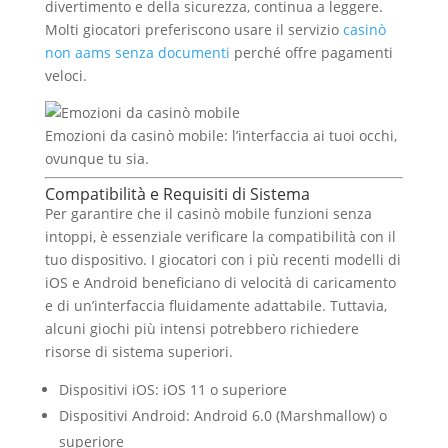
divertimento e della sicurezza, continua a leggere.
Molti giocatori preferiscono usare il servizio
casinò
non aams senza documenti
perché offre pagamenti
veloci.
Emozioni da casinò mobile: l’interfaccia ai tuoi occhi,
ovunque tu sia.
Compatibilità e Requisiti di Sistema
Per garantire che il casinò mobile funzioni senza
intoppi, è essenziale verificare la compatibilità con il
tuo dispositivo. I giocatori con i più recenti modelli di
iOS e Android beneficiano di velocità di caricamento
e di un’interfaccia fluidamente adattabile. Tuttavia,
alcuni giochi più intensi potrebbero richiedere
risorse di sistema superiori.
Dispositivi iOS: iOS 11 o superiore
Dispositivi Android: Android 6.0 (Marshmallow) o
superiore