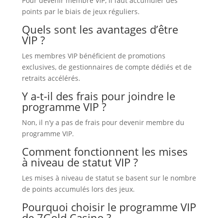
Pour devenir membre VIP, il faut accumuler des
points par le biais de jeux réguliers.
Quels sont les avantages d’être
VIP ?
Les membres VIP bénéficient de promotions
exclusives, de gestionnaires de compte dédiés et de
retraits accélérés.
Y a-t-il des frais pour joindre le
programme VIP ?
Non, il n’y a pas de frais pour devenir membre du
programme VIP.
Comment fonctionnent les mises
à niveau de statut VIP ?
Les mises à niveau de statut se basent sur le nombre
de points accumulés lors des jeux.
Pourquoi choisir le programme VIP
de 7Gold Casino ?