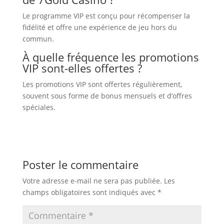
Le programme VIP est conçu pour récompenser la
fidélité et offre une expérience de jeu hors du
commun.
À quelle fréquence les promotions
VIP sont-elles offertes ?
Les promotions VIP sont offertes régulièrement,
souvent sous forme de bonus mensuels et d’offres
spéciales.
Poster le commentaire
Votre adresse e-mail ne sera pas publiée.
Les
champs obligatoires sont indiqués avec
*