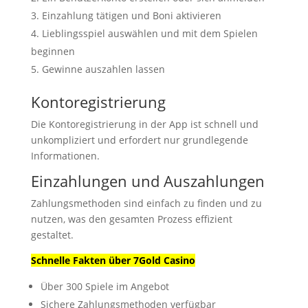
Einzahlung tätigen und Boni aktivieren
Lieblingsspiel auswählen und mit dem Spielen
beginnen
Gewinne auszahlen lassen
Kontoregistrierung
Die Kontoregistrierung in der App ist schnell und
unkompliziert und erfordert nur grundlegende
Informationen.
Einzahlungen und Auszahlungen
Zahlungsmethoden sind einfach zu finden und zu
nutzen, was den gesamten Prozess effizient
gestaltet.
Schnelle Fakten über 7Gold Casino
Über 300 Spiele im Angebot
Sichere Zahlungsmethoden verfügbar