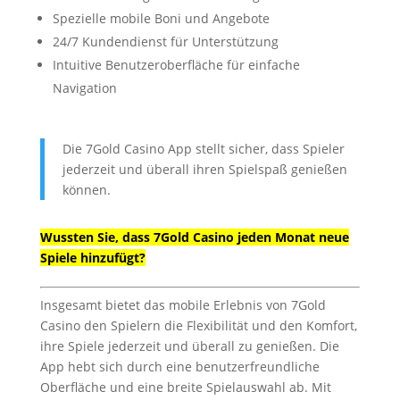
Spezielle mobile Boni und Angebote
24/7 Kundendienst für Unterstützung
Intuitive Benutzeroberfläche für einfache
Navigation
Die 7Gold Casino App stellt sicher, dass Spieler
jederzeit und überall ihren Spielspaß genießen
können.
Wussten Sie, dass 7Gold Casino jeden Monat neue
Spiele hinzufügt?
Insgesamt bietet das mobile Erlebnis von 7Gold
Casino den Spielern die Flexibilität und den Komfort,
ihre Spiele jederzeit und überall zu genießen. Die
App hebt sich durch eine benutzerfreundliche
Oberfläche und eine breite Spielauswahl ab. Mit