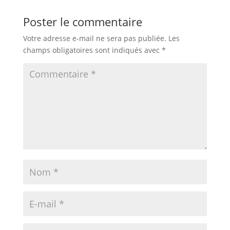
Poster le commentaire
Votre adresse e-mail ne sera pas publiée.
Les
champs obligatoires sont indiqués avec
*