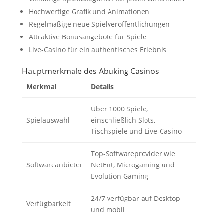
Hochwertige Grafik und Animationen
Regelmäßige neue Spielveröffentlichungen
Attraktive Bonusangebote für Spiele
Live-Casino für ein authentisches Erlebnis
Hauptmerkmale des Abuking Casinos
Merkmal
Details
Über 1000 Spiele,
Spielauswahl
einschließlich Slots,
Tischspiele und Live-Casino
Top-Softwareprovider wie
Softwareanbieter
NetEnt, Microgaming und
Evolution Gaming
24/7 verfügbar auf Desktop
Verfügbarkeit
und mobil