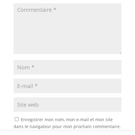
Enregistrer mon nom, mon e-mail et mon site
dans le navigateur pour mon prochain commentaire.