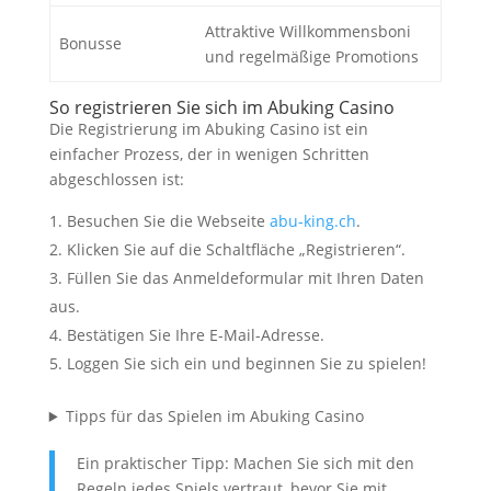
Attraktive Willkommensboni
Bonusse
und regelmäßige Promotions
So registrieren Sie sich im Abuking Casino
Die Registrierung im Abuking Casino ist ein
einfacher Prozess, der in wenigen Schritten
abgeschlossen ist:
Besuchen Sie die Webseite
abu-king.ch
.
Klicken Sie auf die Schaltfläche „Registrieren“.
Füllen Sie das Anmeldeformular mit Ihren Daten
aus.
Bestätigen Sie Ihre E-Mail-Adresse.
Loggen Sie sich ein und beginnen Sie zu spielen!
Tipps für das Spielen im Abuking Casino
Ein praktischer Tipp: Machen Sie sich mit den
Regeln jedes Spiels vertraut, bevor Sie mit