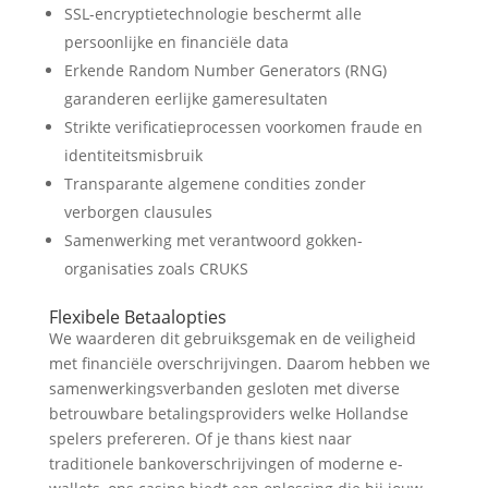
SSL-encryptietechnologie beschermt alle
persoonlijke en financiële data
Erkende Random Number Generators (RNG)
garanderen eerlijke gameresultaten
Strikte verificatieprocessen voorkomen fraude en
identiteitsmisbruik
Transparante algemene condities zonder
verborgen clausules
Samenwerking met verantwoord gokken-
organisaties zoals CRUKS
Flexibele Betaalopties
We waarderen dit gebruiksgemak en de veiligheid
met financiële overschrijvingen. Daarom hebben we
samenwerkingsverbanden gesloten met diverse
betrouwbare betalingsproviders welke Hollandse
spelers prefereren. Of je thans kiest naar
traditionele bankoverschrijvingen of moderne e-