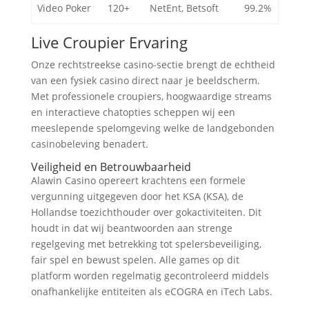
Video Poker
120+
NetEnt, Betsoft
99.2%
Live Croupier Ervaring
Onze rechtstreekse casino-sectie brengt de echtheid
van een fysiek casino direct naar je beeldscherm.
Met professionele croupiers, hoogwaardige streams
en interactieve chatopties scheppen wij een
meeslepende spelomgeving welke de landgebonden
casinobeleving benadert.
Veiligheid en Betrouwbaarheid
Alawin Casino opereert krachtens een formele
vergunning uitgegeven door het KSA (KSA), de
Hollandse toezichthouder over gokactiviteiten. Dit
houdt in dat wij beantwoorden aan strenge
regelgeving met betrekking tot spelersbeveiliging,
fair spel en bewust spelen. Alle games op dit
platform worden regelmatig gecontroleerd middels
onafhankelijke entiteiten als eCOGRA en iTech Labs.