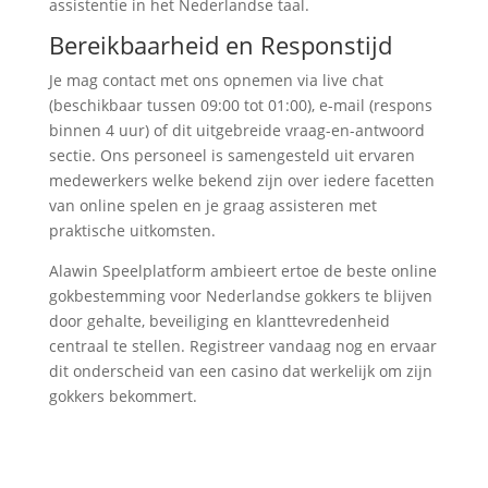
assistentie in het Nederlandse taal.
Bereikbaarheid en Responstijd
Je mag contact met ons opnemen via live chat
(beschikbaar tussen 09:00 tot 01:00), e-mail (respons
binnen 4 uur) of dit uitgebreide vraag-en-antwoord
sectie. Ons personeel is samengesteld uit ervaren
medewerkers welke bekend zijn over iedere facetten
van online spelen en je graag assisteren met
praktische uitkomsten.
Alawin Speelplatform ambieert ertoe de beste online
gokbestemming voor Nederlandse gokkers te blijven
door gehalte, beveiliging en klanttevredenheid
centraal te stellen. Registreer vandaag nog en ervaar
dit onderscheid van een casino dat werkelijk om zijn
gokkers bekommert.