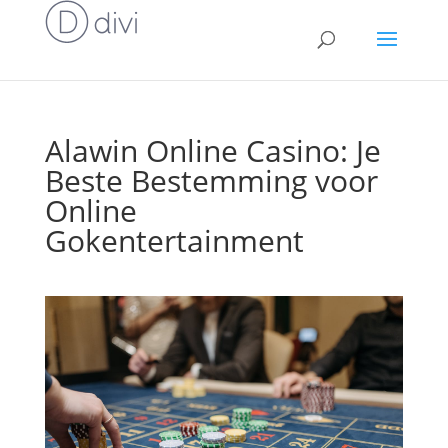
Alawin Online Casino: Je
Beste Bestemming voor
Online
Gokentertainment