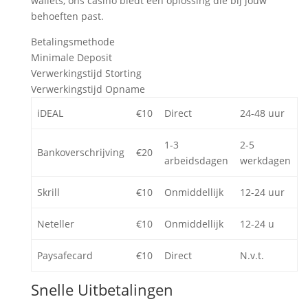
wallets, ons casino biedt een oplossing die bij jouw
behoeften past.
Betalingsmethode
Minimale Deposit
Verwerkingstijd Storting
Verwerkingstijd Opname
iDEAL
€10
Direct
24-48 uur
1-3
2-5
Bankoverschrijving
€20
arbeidsdagen
werkdagen
Skrill
€10
Onmiddellijk
12-24 uur
Neteller
€10
Onmiddellijk
12-24 u
Paysafecard
€10
Direct
N.v.t.
Snelle Uitbetalingen