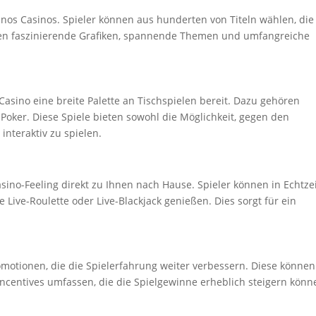
nos Casinos. Spieler können aus hunderten von Titeln wählen, die
eten faszinierende Grafiken, spannende Themen und umfangreiche
 Casino eine breite Palette an Tischspielen bereit. Dazu gehören
 Poker. Diese Spiele bieten sowohl die Möglichkeit, gegen den
interaktiv zu spielen.
sino-Feeling direkt zu Ihnen nach Hause. Spieler können in Echtze
e Live-Roulette oder Live-Blackjack genießen. Dies sorgt für ein
omotionen, die die Spielerfahrung weiter verbessern. Diese können
Incentives umfassen, die die Spielgewinne erheblich steigern könn