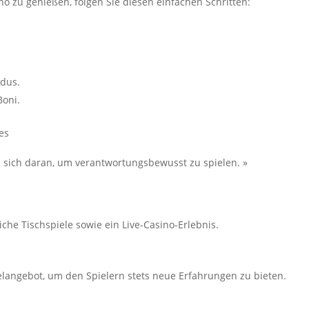
no zu genießen, folgen Sie diesen einfachen Schritten:
odus.
Boni.
es
ie sich daran, um verantwortungsbewusst zu spielen. »
iche Tischspiele sowie ein Live-Casino-Erlebnis.
ielangebot, um den Spielern stets neue Erfahrungen zu bieten.