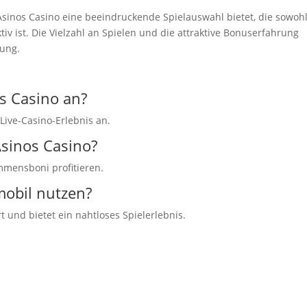
sinos Casino eine beeindruckende Spielauswahl bietet, die sowohl
ktiv ist. Die Vielzahl an Spielen und die attraktive Bonuserfahrung
tung.
os Casino an?
 Live-Casino-Erlebnis an.
sinos Casino?
ommensboni profitieren.
mobil nutzen?
rt und bietet ein nahtloses Spielerlebnis.