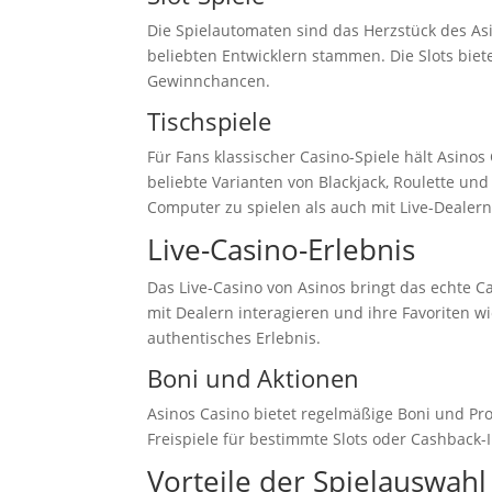
Die Spielautomaten sind das Herzstück des Asi
beliebten Entwicklern stammen. Die Slots bi
Gewinnchancen.
Tischspiele
Für Fans klassischer Casino-Spiele hält Asinos
beliebte Varianten von Blackjack, Roulette und
Computer zu spielen als auch mit Live-Dealern 
Live-Casino-Erlebnis
Das Live-Casino von Asinos bringt das echte Ca
mit Dealern interagieren und ihre Favoriten wi
authentisches Erlebnis.
Boni und Aktionen
Asinos Casino bietet regelmäßige Boni und Pr
Freispiele für bestimmte Slots oder Cashback-
Vorteile der Spielauswahl