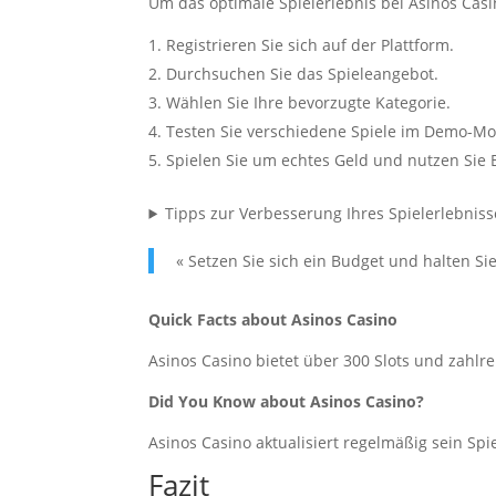
Um das optimale Spielerlebnis bei Asinos Casi
Registrieren Sie sich auf der Plattform.
Durchsuchen Sie das Spieleangebot.
Wählen Sie Ihre bevorzugte Kategorie.
Testen Sie verschiedene Spiele im Demo-M
Spielen Sie um echtes Geld und nutzen Sie 
Tipps zur Verbesserung Ihres Spielerlebniss
« Setzen Sie sich ein Budget und halten S
Quick Facts about Asinos Casino
Asinos Casino bietet über 300 Slots und zahlre
Did You Know about Asinos Casino?
Asinos Casino aktualisiert regelmäßig sein Sp
Fazit