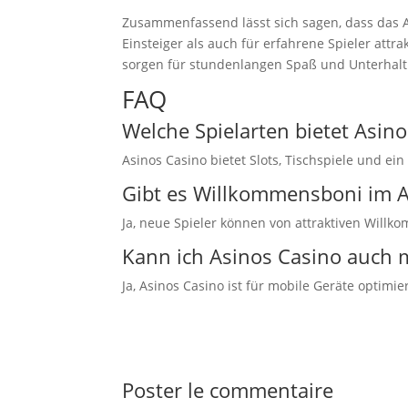
Zusammenfassend lässt sich sagen, dass das A
Einsteiger als auch für erfahrene Spieler attra
sorgen für stundenlangen Spaß und Unterhal
FAQ
Welche Spielarten bietet Asin
Asinos Casino bietet Slots, Tischspiele und ein
Gibt es Willkommensboni im A
Ja, neue Spieler können von attraktiven Willk
Kann ich Asinos Casino auch 
Ja, Asinos Casino ist für mobile Geräte optimie
Poster le commentaire