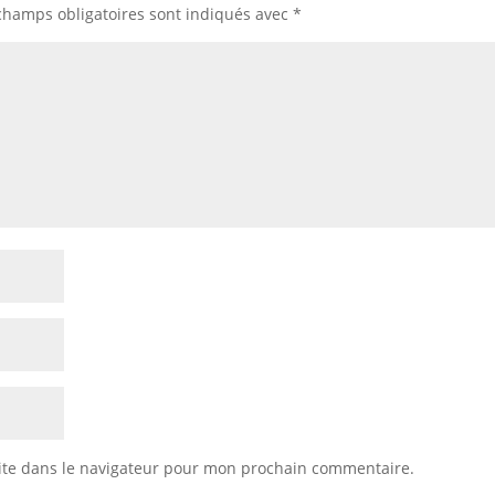
champs obligatoires sont indiqués avec
*
ite dans le navigateur pour mon prochain commentaire.