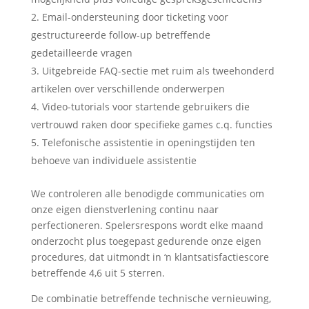
Email-ondersteuning door ticketing voor
gestructureerde follow-up betreffende
gedetailleerde vragen
Uitgebreide FAQ-sectie met ruim als tweehonderd
artikelen over verschillende onderwerpen
Video-tutorials voor startende gebruikers die
vertrouwd raken door specifieke games c.q. functies
Telefonische assistentie in openingstijden ten
behoeve van individuele assistentie
We controleren alle benodigde communicaties om
onze eigen dienstverlening continu naar
perfectioneren. Spelersrespons wordt elke maand
onderzocht plus toegepast gedurende onze eigen
procedures, dat uitmondt in ‘n klantsatisfactiescore
betreffende 4,6 uit 5 sterren.
De combinatie betreffende technische vernieuwing,