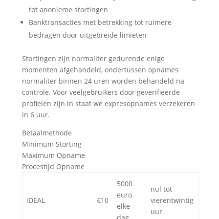
tot anonieme stortingen
Banktransacties met betrekking tot ruimere
bedragen door uitgebreide limieten
Stortingen zijn normaliter gedurende enige
momenten afgehandeld, ondertussen opnames
normaliter binnen 24 uren worden behandeld na
controle. Voor veelgebruikers door geverifieerde
profielen zijn in staat we expresopnames verzekeren
in 6 uur.
Betaalmethode
Minimum Storting
Maximum Opname
Procestijd Opname
5000
nul tot
euro
iDEAL
€10
vierentwintig
elke
uur
dag