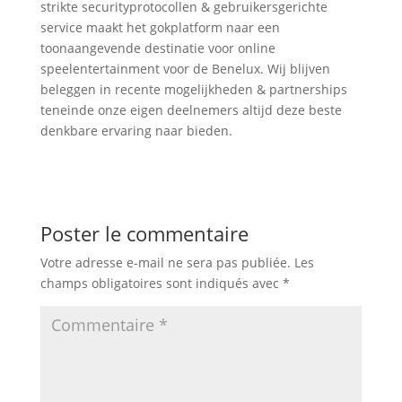
strikte securityprotocollen & gebruikersgerichte
service maakt het gokplatform naar een
toonaangevende destinatie voor online
speelentertainment voor de Benelux. Wij blijven
beleggen in recente mogelijkheden & partnerships
teneinde onze eigen deelnemers altijd deze beste
denkbare ervaring naar bieden.
Poster le commentaire
Votre adresse e-mail ne sera pas publiée.
Les
champs obligatoires sont indiqués avec
*