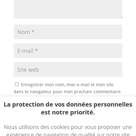
Enregistrer mon nom, mon e-mail et mon site
dans le navigateur pour mon prochain commentaire.
La protection de vos données personnelles
est notre priorité.
Nous utilisons des cookies pour vous proposer une
expérience de navigation de qualité sur notre site