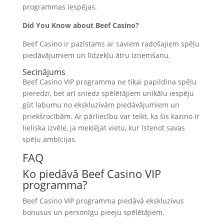
programmas iespējas.
Did You Know about Beef Casino?
Beef Casino ir pazīstams ar saviem radošajiem spēļu
piedāvājumiem un līdzekļu ātru izņemšanu.
Secinājums
Beef Casino VIP programma ne tikai papildina spēļu
pieredzi, bet arī sniedz spēlētājiem unikālu iespēju
gūt labumu no ekskluzīvām piedāvājumiem un
priekšrocībām. Ar pārliecību var teikt, ka šis kazino ir
lieliska izvēle, ja meklējat vietu, kur īstenot savas
spēļu ambīcijas.
FAQ
Ko piedāvā Beef Casino VIP
programma?
Beef Casino VIP programma piedāvā ekskluzīvus
bonusus un personīgu pieeju spēlētājiem.