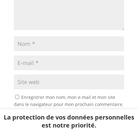
Enregistrer mon nom, mon e-mail et mon site
dans le navigateur pour mon prochain commentaire.
La protection de vos données personnelles
est notre priorité.