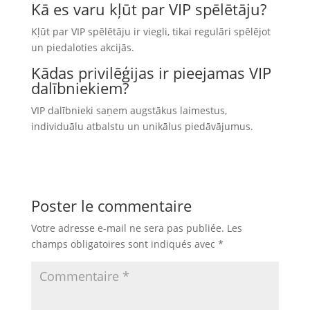
Kā es varu kļūt par VIP spēlētāju?
Kļūt par VIP spēlētāju ir viegli, tikai regulāri spēlējot
un piedaloties akcijās.
Kādas privilēģijas ir pieejamas VIP
dalībniekiem?
VIP dalībnieki saņem augstākus laimestus,
individuālu atbalstu un unikālus piedāvājumus.
Poster le commentaire
Votre adresse e-mail ne sera pas publiée.
Les
champs obligatoires sont indiqués avec
*