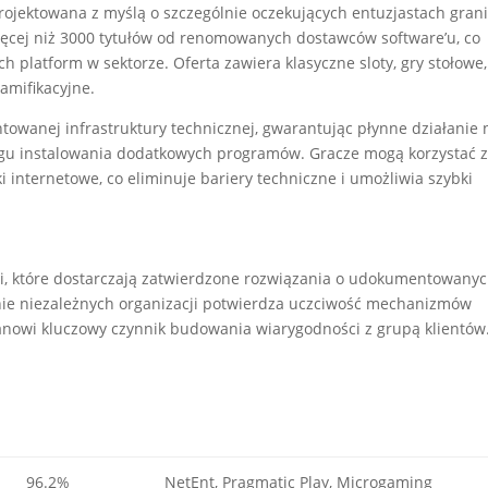
ojektowana z myślą o szczególnie oczekujących entuzjastach gran
ęcej niż 3000 tytułów od renomowanych dostawców software’u, co
 platform w sektorze. Oferta zawiera klasyczne sloty, gry stołowe,
amifikacyjne.
wanej infrastruktury technicznej, gwarantując płynne działanie 
gu instalowania dodatkowych programów. Gracze mogą korzystać 
 internetowe, co eliminuje bariery techniczne i umożliwia szybki
i, które dostarczają zatwierdzone rozwiązania o udokumentowany
nie niezależnych organizacji potwierdza uczciwość mechanizmów
anowi kluczowy czynnik budowania wiarygodności z grupą klientów
96.2%
NetEnt, Pragmatic Play, Microgaming