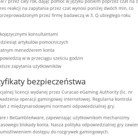
24/7 przez cały rok, dając pomoc w języku polskim poprzez czat na 
res reakcji na zapytania przez czat wynosi poniżej dwóch min, co
 przeprowadzonym przez firmę badawczą w 3. Q ubiegłego roku
skojęzycznymi konsultantami
dziesiąt artykułów pomocniczych
ywatnym menedżerem konta
powiedzią w w przeciągu sześciu godzin
ęstsze zapytania użytkowników
rtyfikaty bezpieczeństwa
jalnej licencji wydanej przez Curacao eGaming Authority (lic. nr
wadzenia operacji gamingowej internetowej. Regularna kontrola
łań z międzynarodowymi normami odpowiedzialnej gry.
Care i BeGambleAware, zapewniając użytkownikom mechanizmy
czasowego blokady konta. Nasza polityka odpowiedzialnej gry zawie
d umożliwieniem dostępu do rozgrywek gamingowych.