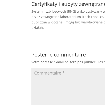
Certyfikaty i audyty zewnętrzn
System liczb losowych (RNG) wykorzystywany 
przez zewnętrzne laboratorium iTech Labs, co
publiczne widoczne i mogą być weryfikowane
działań.
Poster le commentaire
Votre adresse e-mail ne sera pas publiée.
Les 