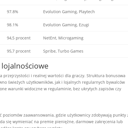
97.8%
Evolution Gaming, Playtech
98.1%
Evolution Gaming, Ezugi
94,5 procent
NetEnt, Microgaming
95,7 procent
Spribe, Turbo Games
 lojalnościowe
przejrzystości i realnej wartości dla graczy. Struktura bonusowa
wno świeżych użytkowników, jak i lojalnych regularnych bywalców
lone warunki widoczne w regulaminie, bez ukrytych zapisów czy
ć poziomów zaawansowania, gdzie użytkownicy zdobywają punkty 
e da się wymieniać na premie pieniężne, darmowe zakręcenia lub