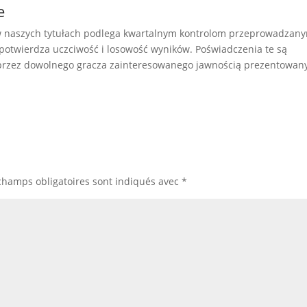
e
w naszych tytułach podlega kwartalnym kontrolom przeprowadzan
 potwierdza uczciwość i losowość wyników. Poświadczenia te są
 przez dowolnego gracza zainteresowanego jawnością prezentowan
champs obligatoires sont indiqués avec
*