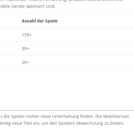
bile Geräte optimiert sind.
Anzahl der Spiele
150+
30+
20+
ass die Spieler immer neue Unterhaltung finden. Die Mobilversion
ständig neue Titel ein, um den Spielern Abwechslung zu bieten.