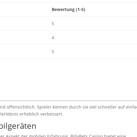
Bewertung (1-5)
5
4
5
nd offensichtlich. Spieler können durch sie viel schneller auf einf
lerlebnis erheblich verbessert.
bilgeräten
ger Aspekt der mobilen Erfahrung. BillyBets Casino bietet eine