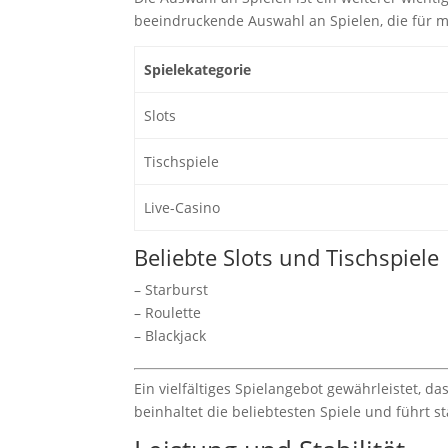
beeindruckende Auswahl an Spielen, die für mo
Spielekategorie
Slots
Tischspiele
Live-Casino
Beliebte Slots und Tischspiele
– Starburst
– Roulette
– Blackjack
Ein vielfältiges Spielangebot gewährleistet, d
beinhaltet die beliebtesten Spiele und führt 