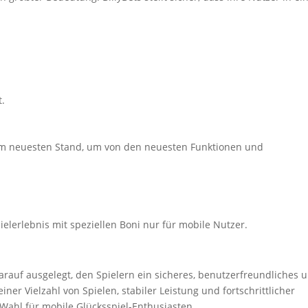
t.
 dem neuesten Stand, um von den neuesten Funktionen und
ielerlebnis mit speziellen Boni nur für mobile Nutzer.
darauf ausgelegt, den Spielern ein sicheres, benutzerfreundliches 
ner Vielzahl von Spielen, stabiler Leistung und fortschrittlicher
 Wahl für mobile Glücksspiel-Enthusiasten.