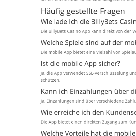
Häufig gestellte Fragen
Wie lade ich die BillyBets Cas
Die BillyBets Casino App kann direkt von der
Welche Spiele sind auf der mo
Die mobile App bietet eine Vielzahl von Spiela
Ist die mobile App sicher?
Ja, die App verwendet SSL-Verschlüsselung u
schützen.
Kann ich Einzahlungen über 
Ja, Einzahlungen sind über verschiedene Zahl
Wie erreiche ich den Kundense
Die App bietet einen direkten Zugang zum Ku
Welche Vorteile hat die mobile