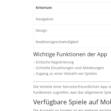
Kriterium
Navigation
Design
Reaktionsgeschwindigkeit
Wichtige Funktionen der App
– Einfache Registrierung
– Schnelle Einzahlungen und Abhebungen
– Zugang zu einer Vielzahl von Spielen
Die Vorteile einer benutzerfreundlichen App si
Funktionen zugreifen, was das allgemeine Spie
Verfügbare Spiele auf Mo
Die Auswahl an Spielen ist ein weiterer wichti