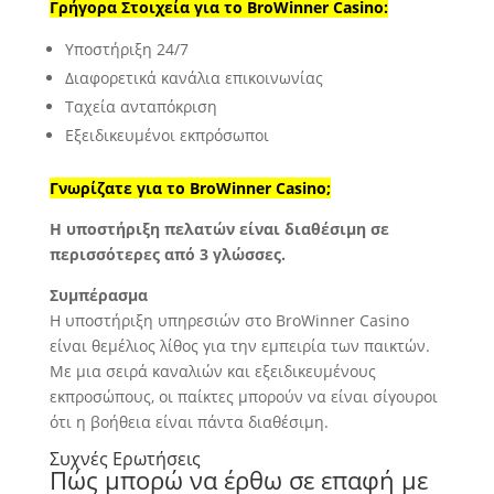
Γρήγορα Στοιχεία για το BroWinner Casino:
Υποστήριξη 24/7
Διαφορετικά κανάλια επικοινωνίας
Ταχεία ανταπόκριση
Εξειδικευμένοι εκπρόσωποι
Γνωρίζατε για το BroWinner Casino;
Η υποστήριξη πελατών είναι διαθέσιμη σε
περισσότερες από 3 γλώσσες.
Συμπέρασμα
Η υποστήριξη υπηρεσιών στο BroWinner Casino
είναι θεμέλιος λίθος για την εμπειρία των παικτών.
Με μια σειρά καναλιών και εξειδικευμένους
εκπροσώπους, οι παίκτες μπορούν να είναι σίγουροι
ότι η βοήθεια είναι πάντα διαθέσιμη.
Συχνές Ερωτήσεις
Πώς μπορώ να έρθω σε επαφή με