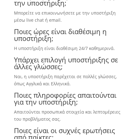
την υποστήριξη;
Μπορείτε να επικοινωνήσετε με την υποστήριξη
μέσω live chat ή email.
Ποιες ώρες είναι διαθέσιμη η
υποστήριξη;
Η υποστήριξη είναι διαθέσιμη 24/7 καθημερινά.
Υπάρχει επιλογή υποστήριξης σε
άλλες γλώσσες;
Ναι, η υποστήριξη παρέχεται σε πολλές γλώσσες,
όπως Αγγλικά και Ελληνικά.
Ποιες πληροφορίες απαιτούνται
για την υποστήριξη;
Απαιτούνται προσωπικά στοιχεία και λεπτομέρειες
του προβλήματος σας.
Ποιες είναι οι συχνές ερωτήσεις
από παίκτες;