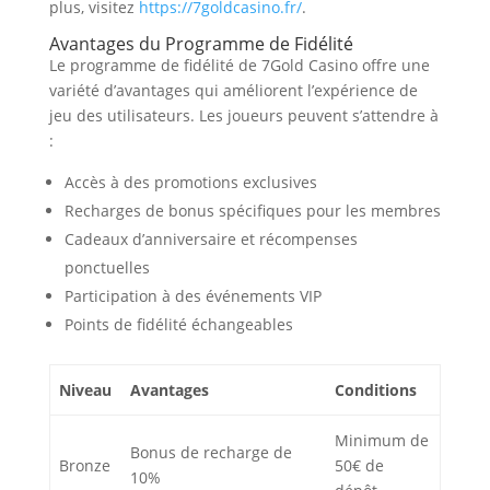
plus, visitez
https://7goldcasino.fr/
.
Avantages du Programme de Fidélité
Le programme de fidélité de 7Gold Casino offre une
variété d’avantages qui améliorent l’expérience de
jeu des utilisateurs. Les joueurs peuvent s’attendre à
:
Accès à des promotions exclusives
Recharges de bonus spécifiques pour les membres
Cadeaux d’anniversaire et récompenses
ponctuelles
Participation à des événements VIP
Points de fidélité échangeables
Niveau
Avantages
Conditions
Minimum de
Bonus de recharge de
Bronze
50€ de
10%