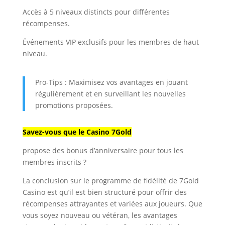
Accès à 5 niveaux distincts pour différentes
récompenses.
Événements VIP exclusifs pour les membres de haut
niveau.
Pro-Tips : Maximisez vos avantages en jouant
régulièrement et en surveillant les nouvelles
promotions proposées.
Savez-vous que le Casino 7Gold
propose des bonus d’anniversaire pour tous les
membres inscrits ?
La conclusion sur le programme de fidélité de 7Gold
Casino est qu’il est bien structuré pour offrir des
récompenses attrayantes et variées aux joueurs. Que
vous soyez nouveau ou vétéran, les avantages