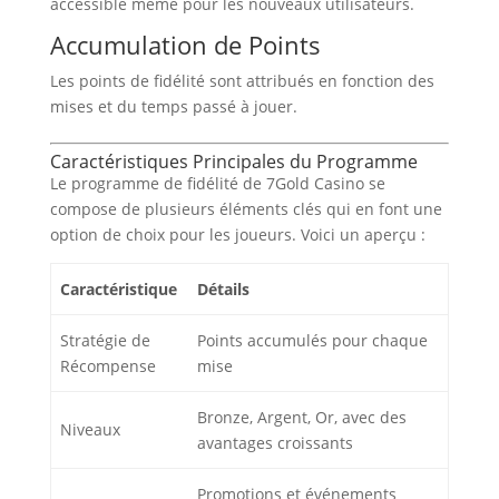
accessible même pour les nouveaux utilisateurs.
Accumulation de Points
Les points de fidélité sont attribués en fonction des
mises et du temps passé à jouer.
Caractéristiques Principales du Programme
Le programme de fidélité de 7Gold Casino se
compose de plusieurs éléments clés qui en font une
option de choix pour les joueurs. Voici un aperçu :
Caractéristique
Détails
Stratégie de
Points accumulés pour chaque
Récompense
mise
Bronze, Argent, Or, avec des
Niveaux
avantages croissants
Promotions et événements