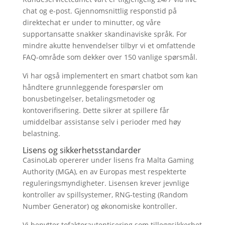
chat og e-post. Gjennomsnittlig responstid på
direktechat er under to minutter, og våre
supportansatte snakker skandinaviske språk. For
mindre akutte henvendelser tilbyr vi et omfattende
FAQ-område som dekker over 150 vanlige spørsmål.
Vi har også implementert en smart chatbot som kan
håndtere grunnleggende forespørsler om
bonusbetingelser, betalingsmetoder og
kontoverifisering. Dette sikrer at spillere får
umiddelbar assistanse selv i perioder med høy
belastning.
Lisens og sikkerhetsstandarder
CasinoLab opererer under lisens fra Malta Gaming
Authority (MGA), en av Europas mest respekterte
reguleringsmyndigheter. Lisensen krever jevnlige
kontroller av spillsystemer, RNG-testing (Random
Number Generator) og økonomiske kontroller.
Vi benytter tofaktorautentisering som tilleggsikkerhet