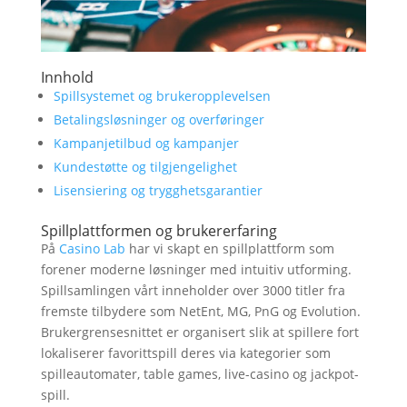
Innhold
Spillsystemet og brukeropplevelsen
Betalingsløsninger og overføringer
Kampanjetilbud og kampanjer
Kundestøtte og tilgjengelighet
Lisensiering og trygghetsgarantier
Spillplattformen og brukererfaring
På
Casino Lab
har vi skapt en spillplattform som
forener moderne løsninger med intuitiv utforming.
Spillsamlingen vårt inneholder over 3000 titler fra
fremste tilbydere som NetEnt, MG, PnG og Evolution.
Brukergrensesnittet er organisert slik at spillere fort
lokaliserer favorittspill deres via kategorier som
spilleautomater, table games, live-casino og jackpot-
spill.