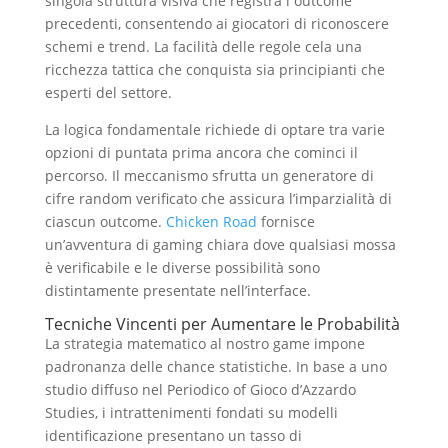
singola struttura visiva che registra i outcome
precedenti, consentendo ai giocatori di riconoscere
schemi e trend. La facilità delle regole cela una
ricchezza tattica che conquista sia principianti che
esperti del settore.
La logica fondamentale richiede di optare tra varie
opzioni di puntata prima ancora che cominci il
percorso. Il meccanismo sfrutta un generatore di
cifre random verificato che assicura l’imparzialità di
ciascun outcome.
Chicken Road
fornisce
un’avventura di gaming chiara dove qualsiasi mossa
è verificabile e le diverse possibilità sono
distintamente presentate nell’interface.
Tecniche Vincenti per Aumentare le Probabilità
La strategia matematico al nostro game impone
padronanza delle chance statistiche. In base a uno
studio diffuso nel Periodico of Gioco d’Azzardo
Studies, i intrattenimenti fondati su modelli
identificazione presentano un tasso di