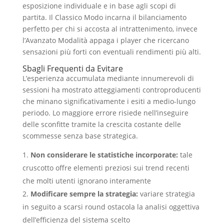
esposizione individuale e in base agli scopi di
partita. Il Classico Modo incarna il bilanciamento
perfetto per chi si accosta al intrattenimento, invece
l’Avanzato Modalità appaga i player che ricercano
sensazioni più forti con eventuali rendimenti più alti.
Sbagli Frequenti da Evitare
L’esperienza accumulata mediante innumerevoli di
sessioni ha mostrato atteggiamenti controproducenti
che minano significativamente i esiti a medio-lungo
periodo. Lo maggiore errore risiede nell’inseguire
delle sconfitte tramite la crescita costante delle
scommesse senza base strategica.
Non considerare le statistiche incorporate:
tale
cruscotto offre elementi preziosi sui trend recenti
che molti utenti ignorano interamente
Modificare sempre la strategia:
variare strategia
in seguito a scarsi round ostacola la analisi oggettiva
dell’efficienza del sistema scelto