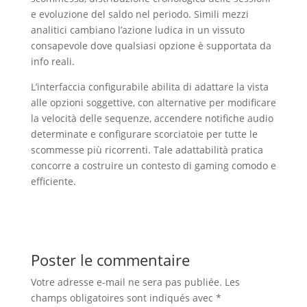
e evoluzione del saldo nel periodo. Simili mezzi
analitici cambiano l’azione ludica in un vissuto
consapevole dove qualsiasi opzione è supportata da
info reali.
L’interfaccia configurabile abilita di adattare la vista
alle opzioni soggettive, con alternative per modificare
la velocità delle sequenze, accendere notifiche audio
determinate e configurare scorciatoie per tutte le
scommesse più ricorrenti. Tale adattabilità pratica
concorre a costruire un contesto di gaming comodo e
efficiente.
Poster le commentaire
Votre adresse e-mail ne sera pas publiée.
Les
champs obligatoires sont indiqués avec
*