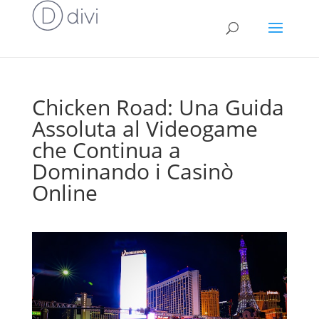
Chicken Road: Una Guida
Assoluta al Videogame
che Continua a
Dominando i Casinò
Online