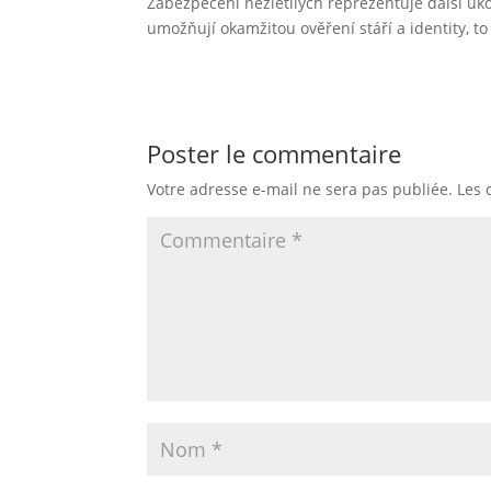
Zabezpečení nezletilých reprezentuje další úko
umožňují okamžitou ověření stáří a identity, 
Poster le commentaire
Votre adresse e-mail ne sera pas publiée.
Les 