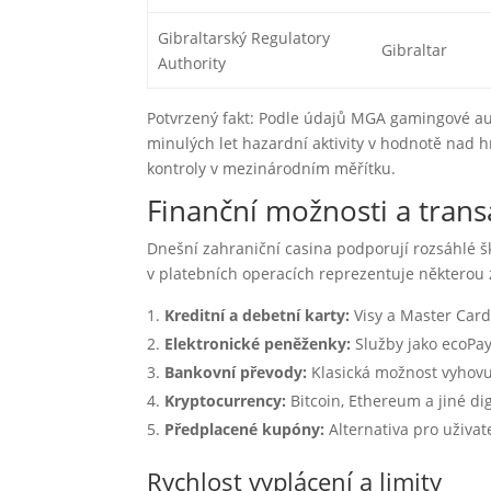
Gibraltarský Regulatory
Gibraltar
Authority
Potvrzený fakt: Podle údajů MGA gamingové au
minulých let hazardní aktivity v hodnotě nad h
kontroly v mezinárodním měřítku.
Finanční možnosti a tran
Dnešní zahraniční casina podporují rozsáhlé 
v platebních operacích reprezentuje některo
Kreditní a debetní karty:
Visy a Master Card
Elektronické peněženky:
Služby jako ecoPay
Bankovní převody:
Klasická možnost vyhovuj
Kryptocurrency:
Bitcoin, Ethereum a jiné di
Předplacené kupóny:
Alternativa pro uživat
Rychlost vyplácení a limity