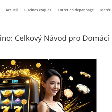
Accueil
Piscines coques
Entretien depannage
Matéri
sino: Celkový Návod pro Domácí