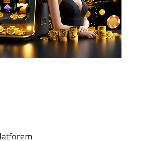
latforem