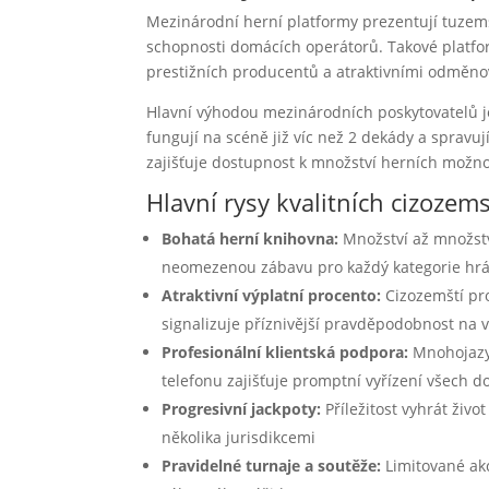
Mezinárodní herní platformy prezentují tuzems
schopnosti domácích operátorů. Takové platfor
prestižních producentů a atraktivními odměn
Hlavní výhodou mezinárodních poskytovatelů j
fungují na scéně již víc než 2 dekády a spravuj
zajišťuje dostupnost k množství herních možno
Hlavní rysy kvalitních cizozem
Bohatá herní knihovna:
Množství až množstv
neomezenou zábavu pro každý kategorie hr
Atraktivní výplatní procento:
Cizozemští pro
signalizuje příznivější pravděpodobnost na 
Profesionální klientská podpora:
Mnohojazyč
telefonu zajišťuje promptní vyřízení všech d
Progresivní jackpoty:
Příležitost vyhrát živ
několika jurisdikcemi
Pravidelné turnaje a soutěže:
Limitované ak