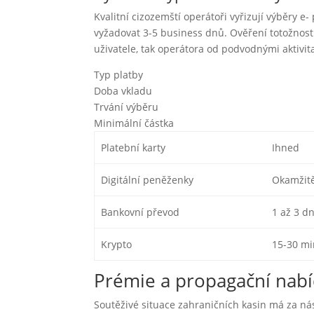
Kvalitní cizozemští operátoři vyřizují výběry e
vyžadovat 3-5 business dnů. Ověření totožnos
uživatele, tak operátora od podvodnými aktivit
Typ platby
Doba vkladu
Trvání výběru
Minimální částka
Platební karty
Ihned
Digitální peněženky
Okamžit
Bankovní převod
1 až 3 d
Krypto
15-30 mi
Prémie a propagační nab
Soutěživé situace zahraničních kasin má za n