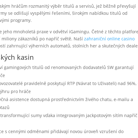
kým hráčům rozmanitý výběr titulů a servisů, jež běžně převyšují
my se odlišují vyspělými řešeními, širokým nabídkou titulů od
ovými programy.
e jeho mnoholetá praxe v odvětví iGamingu. Četné z těchto platfo
í miliony zákazníků po napříč světě. Naší
zahraniční online casino
stí zahrnující výherních automatů, stolních her a skutečných deale
ských kasin
í gamingových titulů od renomovaných dodavatelů SW garantují
áče
vozovatelé pravidelně poskytují RTP (Návrat to Uživateli) nad 96%,
výhru pro hráče
ná asistence dostupná prostřednictvím živého chatu, e-mailu a
otazů
ot transformující sumy vďaka integrovaným jackpotovým sítím napříč
ce s cennými odměnami přidávají novou úroveň vzrušení do