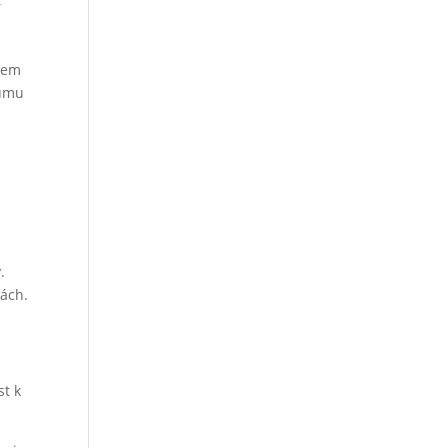
í
ktem
sumu
.
kách.
st k