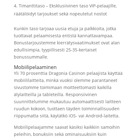
Timanttitaso – Eksklusiivinen taso VIP-pelaajille,
räätälöidyt tarjoukset sekä nopeutetut nostot
Kunkin taso tarjoaa uusia etuja ja palkkioita, jotka
tuottavat pelaamisesta entistä kannattavampaa.
Bonustarjoustemme kierrätysvaatimukset ovat alan
edullisimpia, tyypillisesti 25-35-kertaiset
bonussummalle.
Mobiilipelaaminen
Yli 70 prosenttia Dragonia Casinon pelaajista käyttää
mobiililaitteita, minkä vuoksi olemme parantaneet
sivustomme toimimaan moitteettomasti kaikilla
älylaitteilla ja tableteilla. Responsiivinen
suunnittelumme mukautuu automaattisesti laitteen
ruudun kokoon, tuottaen täyden toiminnallisuuden
riippumatta siitä, käytätkö iOS- vai Android-laitetta.
Mobiilipelaajamme saavat käsiksi kaikkiin samoihin
peleihin, bonuksiin sekä ominaisuuksiin kuin