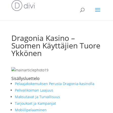
Dragonia Kasino –
Suomen Käyttäjien Tuore
Ykkönen
Sisällysluettelo
Pelaajakokemuksen Perusta Dragonia-kasinolla
Pelivalikoiman Laajuus
Maksutavat ja Turvallisuus
Tarjoukset ja Kampanjat
Mobiilipelaaminen