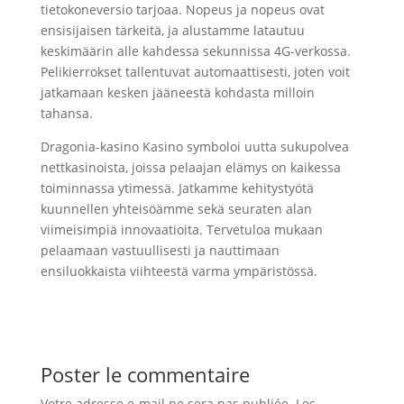
tietokoneversio tarjoaa. Nopeus ja nopeus ovat
ensisijaisen tärkeitä, ja alustamme latautuu
keskimäärin alle kahdessa sekunnissa 4G-verkossa.
Pelikierrokset tallentuvat automaattisesti, joten voit
jatkamaan kesken jääneestä kohdasta milloin
tahansa.
Dragonia-kasino Kasino symboloi uutta sukupolvea
nettkasinoista, joissa pelaajan elämys on kaikessa
toiminnassa ytimessä. Jatkamme kehitystyötä
kuunnellen yhteisöämme sekä seuraten alan
viimeisimpiä innovaatioita. Tervetuloa mukaan
pelaamaan vastuullisesti ja nauttimaan
ensiluokkaista viihteestä varma ympäristössä.
Poster le commentaire
Votre adresse e-mail ne sera pas publiée.
Les