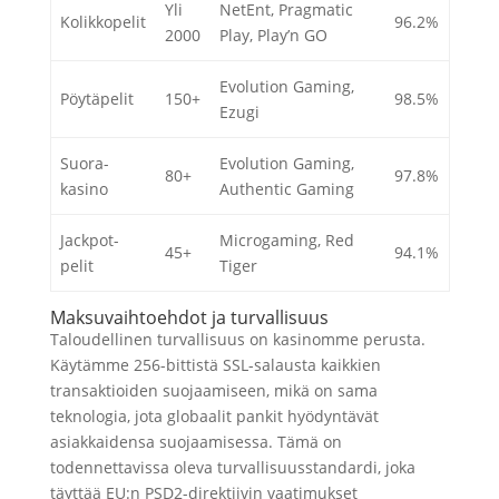
Yli
NetEnt, Pragmatic
Kolikkopelit
96.2%
2000
Play, Play’n GO
Evolution Gaming,
Pöytäpelit
150+
98.5%
Ezugi
Suora-
Evolution Gaming,
80+
97.8%
kasino
Authentic Gaming
Jackpot-
Microgaming, Red
45+
94.1%
pelit
Tiger
Maksuvaihtoehdot ja turvallisuus
Taloudellinen turvallisuus on kasinomme perusta.
Käytämme 256-bittistä SSL-salausta kaikkien
transaktioiden suojaamiseen, mikä on sama
teknologia, jota globaalit pankit hyödyntävät
asiakkaidensa suojaamisessa. Tämä on
todennettavissa oleva turvallisuusstandardi, joka
täyttää EU:n PSD2-direktiivin vaatimukset