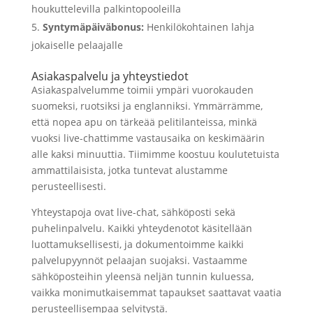
houkuttelevilla palkintopooleilla
Syntymäpäiväbonus:
Henkilökohtainen lahja
jokaiselle pelaajalle
Asiakaspalvelu ja yhteystiedot
Asiakaspalvelumme toimii ympäri vuorokauden
suomeksi, ruotsiksi ja englanniksi. Ymmärrämme,
että nopea apu on tärkeää pelitilanteissa, minkä
vuoksi live-chattimme vastausaika on keskimäärin
alle kaksi minuuttia. Tiimimme koostuu koulutetuista
ammattilaisista, jotka tuntevat alustamme
perusteellisesti.
Yhteystapoja ovat live-chat, sähköposti sekä
puhelinpalvelu. Kaikki yhteydenotot käsitellään
luottamuksellisesti, ja dokumentoimme kaikki
palvelupyynnöt pelaajan suojaksi. Vastaamme
sähköposteihin yleensä neljän tunnin kuluessa,
vaikka monimutkaisemmat tapaukset saattavat vaatia
perusteellisempaa selvitystä.