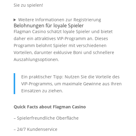
Sie zu spielen!
Weitere Informationen zur Registrierung
Belohnungen für loyale Spieler
Flagman Casino schätzt loyale Spieler und bietet
daher ein attraktives VIP-Programm an. Dieses
Programm belohnt Spieler mit verschiedenen
Vorteilen, darunter exklusive Boni und schnellere
Auszahlungsoptionen.
Ein praktischer Tipp: Nutzen Sie die Vorteile des
VIP-Programms, um maximale Gewinne aus Ihren
Einsätzen zu ziehen.
Quick Facts about Flagman Casino
– Spielerfreundliche Oberfläche
– 24/7 Kundenservice