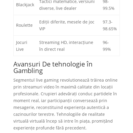
Tactici matematice, versiuni
98-
Blackjack
diverse, live dealer
99.5%
Ediții diferite, mesele de joc
97.3-
Roulette
VIP
98.65%
Jocuri
Streaming HD, interacțiune
96-
Live
în direct real
99%
Avansuri De tehnologie în
Gambling
Segmentul live gaming revolutionează trăirea online
prin streamuri video în maximă calitate din locații
profesionale. Crupieri adevărați conduc partidele în
moment real, iar participanții conversează prin
mesagerie, reconstituind experiența autentică a
cazinourilor terestre. Tehnologiile de realitate
virtuală virtuală încep să intre în piața, promițând
experiențe profunde fără precedent.