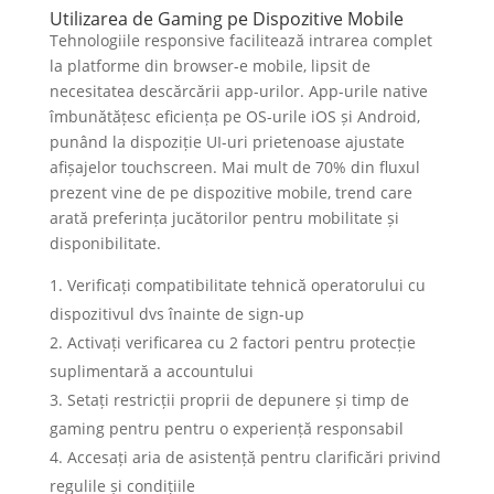
Utilizarea de Gaming pe Dispozitive Mobile
Tehnologiile responsive facilitează intrarea complet
la platforme din browser-e mobile, lipsit de
necesitatea descărcării app-urilor. App-urile native
îmbunătățesc eficiența pe OS-urile iOS și Android,
punând la dispoziție UI-uri prietenoase ajustate
afișajelor touchscreen. Mai mult de 70% din fluxul
prezent vine de pe dispozitive mobile, trend care
arată preferința jucătorilor pentru mobilitate și
disponibilitate.
Verificați compatibilitate tehnică operatorului cu
dispozitivul dvs înainte de sign-up
Activați verificarea cu 2 factori pentru protecție
suplimentară a accountului
Setați restricții proprii de depunere și timp de
gaming pentru pentru o experiență responsabil
Accesați aria de asistență pentru clarificări privind
regulile și condițiile