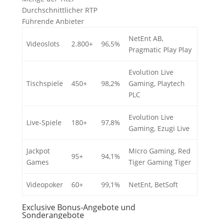
Durchschnittlicher RTP
Führende Anbieter
NetEnt AB,
Videoslots
2.800+
96,5%
Pragmatic Play Play
Evolution Live
Tischspiele
450+
98,2%
Gaming, Playtech
PLC
Evolution Live
Live-Spiele
180+
97,8%
Gaming, Ezugi Live
Jackpot
Micro Gaming, Red
95+
94,1%
Games
Tiger Gaming Tiger
Videopoker
60+
99,1%
NetEnt, BetSoft
Exclusive Bonus-Angebote und
Sonderangebote