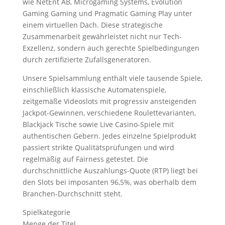
wie NetEnt AB, Microgaming Systems, Evolution
Gaming Gaming und Pragmatic Gaming Play unter
einem virtuellen Dach. Diese strategische
Zusammenarbeit gewährleistet nicht nur Tech-
Exzellenz, sondern auch gerechte Spielbedingungen
durch zertifizierte Zufallsgeneratoren.
Unsere Spielsammlung enthält viele tausende Spiele,
einschließlich klassische Automatenspiele,
zeitgemäße Videoslots mit progressiv ansteigenden
Jackpot-Gewinnen, verschiedene Roulettevarianten,
Blackjack Tische sowie Live Casino-Spiele mit
authentischen Gebern. Jedes einzelne Spielprodukt
passiert strikte Qualitätsprüfungen und wird
regelmäßig auf Fairness getestet. Die
durchschnittliche Auszahlungs-Quote (RTP) liegt bei
den Slots bei imposanten 96,5%, was oberhalb dem
Branchen-Durchschnitt steht.
Spielkategorie
Menge der Titel