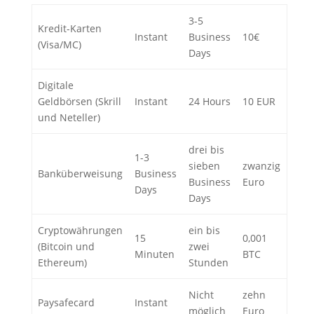
3-5
Kredit-Karten
Instant
Business
10€
(Visa/MC)
Days
Digitale
Geldbörsen (Skrill
Instant
24 Hours
10 EUR
und Neteller)
drei bis
1-3
sieben
zwanzig
Banküberweisung
Business
Business
Euro
Days
Days
Cryptowährungen
ein bis
15
0,001
(Bitcoin und
zwei
Minuten
BTC
Ethereum)
Stunden
Nicht
zehn
Paysafecard
Instant
möglich
Euro