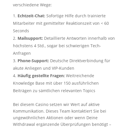
verschiedene Wege:
Echtzeit-Chat:
Sofortige Hilfe durch trainierte
Mitarbeiter mit gemittelter Reaktionszeit von < 60
Seconds
Mailsupport:
Detaillierte Antworten innerhalb von
höchstens 4 Std., sogar bei schwierigen Tech-
Anfragen
Phone-Support:
Deutsche Direktverbindung für
akute Anliegen und VIP-Kunden
Häufig gestellte Fragen:
Weitreichende
Knowledge Base mit über 150 ausführlichen
Beiträgen zu sämtlichen relevanten Topics
Bei diesem Casino setzen wir Wert auf aktive
Kommunikation. Dieses Team kontaktiert Sie bei
ungewöhnlichen Aktionen oder wenn Deine
Withdrawal ergänzende Überprüfungen benötigt –