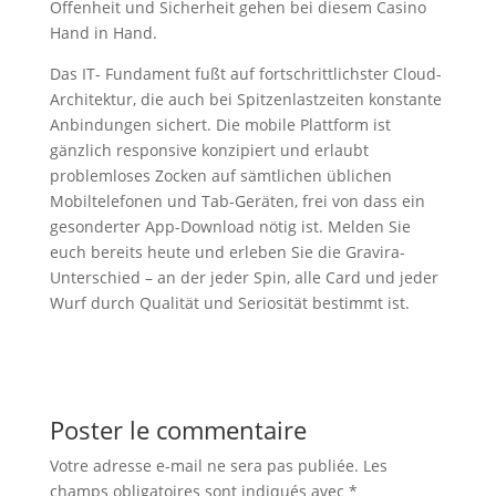
Offenheit und Sicherheit gehen bei diesem Casino
Hand in Hand.
Das IT- Fundament fußt auf fortschrittlichster Cloud-
Architektur, die auch bei Spitzenlastzeiten konstante
Anbindungen sichert. Die mobile Plattform ist
gänzlich responsive konzipiert und erlaubt
problemloses Zocken auf sämtlichen üblichen
Mobiltelefonen und Tab-Geräten, frei von dass ein
gesonderter App-Download nötig ist. Melden Sie
euch bereits heute und erleben Sie die Gravira-
Unterschied – an der jeder Spin, alle Card und jeder
Wurf durch Qualität und Seriosität bestimmt ist.
Poster le commentaire
Votre adresse e-mail ne sera pas publiée.
Les
champs obligatoires sont indiqués avec
*