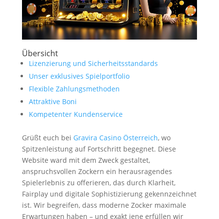
Übersicht
Lizenzierung und Sicherheitsstandards
Unser exklusives Spielportfolio
Flexible Zahlungsmethoden
Attraktive Boni
Kompetenter Kundenservice
Grüßt euch bei
Gravira Casino Österreich
, wo
Spitzenleistung auf Fortschritt begegnet. Diese
Website ward mit dem Zweck gestaltet,
anspruchsvollen Zockern ein herausragendes
Spielerlebnis zu offerieren, das durch Klarheit,
Fairplay und digitale Sophistizierung gekennzeichnet
ist. Wir begreifen, dass moderne Zocker maximale
Erwartungen haben – und exakt jene erfüllen wir