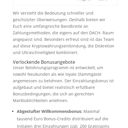
Wir versteht die Bedeutung schneller und
geschützter Überweisungen. Deshalb bieten wir
Euch eine umfangreiche Bandbreite an
Zahlungsmethoden, die eigens auf den DACH- Raum
angepasst sind. Besonders erfreut sind ist das Team
auf diese Kryptowährungseinbindung, die Diskretion
und Ultraschnelligkeit kombiniert.
Verlockende Bonusangebote
Unser Belohnungsprogramm ist entwickelt, um
sowohl Neukunden als wie loyale Stammgäste
angemessen zu belohnen. Der Einzahlungsbonus ist
aufgebaut und bietet realistisch erfüllbare
Bonusbedingungen, die sich an gerechten
Marktüblichkeiten anlehnen.
Abgestufter Willkommensbonus:
Maximal
tausend Euro Bonus-Credits distribuiert auf die
initialen drei Einzahlungen zzgl. 200 Gratisspins