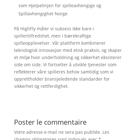
som Hjelpelinjen for spilleavhengige og
Spillavhengighet Norge
På HighFly måler vi suksess ikke bare i
spillertilfredshet, men i bærekraftige
spilleopplevelser. Vår plattform kombinerer
teknologisk innovasjon med etisk praksis, og skaper
et miljø hvor underholdning og sikkerhet eksisterer
side om side. Vi fortsetter å utvikle tjenester som
reflekterer våre spilleres behov samtidig som vi
opprettholder bransjeledende standarder for
sikkerhet og rettferdighet.
Poster le commentaire
Votre adresse e-mail ne sera pas publiée.
Les
champs obligatoires sont indiqués avec
*