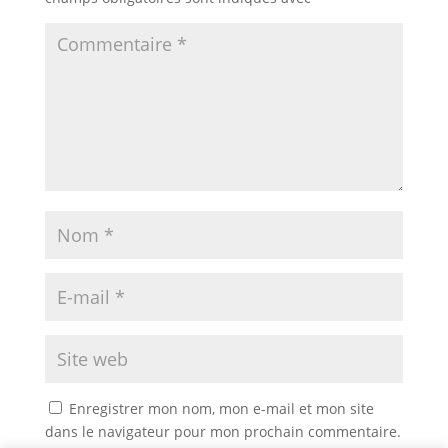
Enregistrer mon nom, mon e-mail et mon site
dans le navigateur pour mon prochain commentaire.