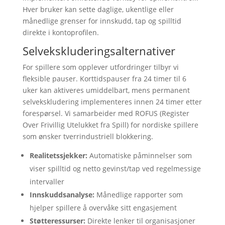
Hver bruker kan sette daglige, ukentlige eller
månedlige grenser for innskudd, tap og spilltid
direkte i kontoprofilen.
Selvekskluderingsalternativer
For spillere som opplever utfordringer tilbyr vi
fleksible pauser. Korttidspauser fra 24 timer til 6
uker kan aktiveres umiddelbart, mens permanent
selvekskludering implementeres innen 24 timer etter
forespørsel. Vi samarbeider med ROFUS (Register
Over Frivillig Utelukket fra Spill) for nordiske spillere
som ønsker tverrindustriell blokkering.
Realitetssjekker:
Automatiske påminnelser som
viser spilltid og netto gevinst/tap ved regelmessige
intervaller
Innskuddsanalyse:
Månedlige rapporter som
hjelper spillere å overvåke sitt engasjement
Støtteressurser:
Direkte lenker til organisasjoner