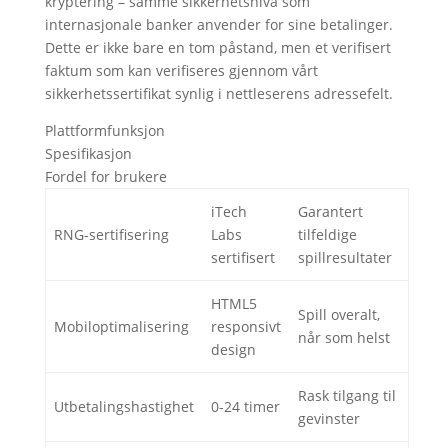
kryptering – samme sikkerhetsnivå som
internasjonale banker anvender for sine betalinger.
Dette er ikke bare en tom påstand, men et verifisert
faktum som kan verifiseres gjennom vårt
sikkerhetssertifikat synlig i nettleserens adressefelt.
Plattformfunksjon
Spesifikasjon
Fordel for brukere
iTech
Garantert
RNG-sertifisering
Labs
tilfeldige
sertifisert
spillresultater
HTML5
Spill overalt,
Mobiloptimalisering
responsivt
når som helst
design
Rask tilgang til
Utbetalingshastighet
0-24 timer
gevinster