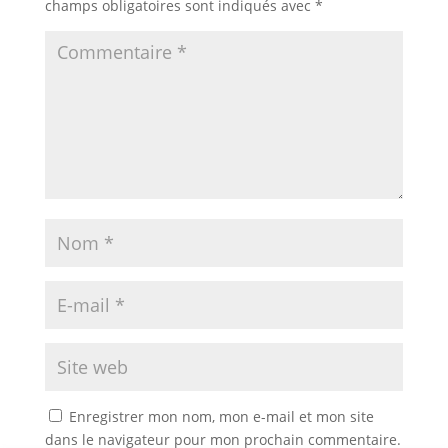
champs obligatoires sont indiqués avec
*
Enregistrer mon nom, mon e-mail et mon site
dans le navigateur pour mon prochain commentaire.