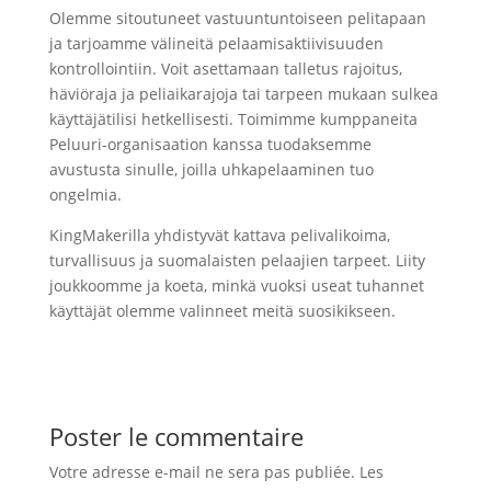
Olemme sitoutuneet vastuuntuntoiseen pelitapaan
ja tarjoamme välineitä pelaamisaktiivisuuden
kontrollointiin. Voit asettamaan talletus rajoitus,
häviöraja ja peliaikarajoja tai tarpeen mukaan sulkea
käyttäjätilisi hetkellisesti. Toimimme kumppaneita
Peluuri-organisaation kanssa tuodaksemme
avustusta sinulle, joilla uhkapelaaminen tuo
ongelmia.
KingMakerilla yhdistyvät kattava pelivalikoima,
turvallisuus ja suomalaisten pelaajien tarpeet. Liity
joukkoomme ja koeta, minkä vuoksi useat tuhannet
käyttäjät olemme valinneet meitä suosikikseen.
Poster le commentaire
Votre adresse e-mail ne sera pas publiée.
Les