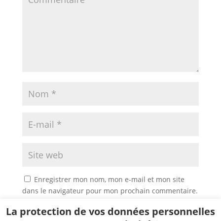
Enregistrer mon nom, mon e-mail et mon site
dans le navigateur pour mon prochain commentaire.
La protection de vos données personnelles