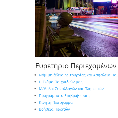
Ευρετήριο Περιεχομένων
Νόμιμη άδεια Λειτουργίας και Ασφάλεια Πα
Η Γκάμα Παιχνιδιών μας
Μέθοδοι Συναλλαγών και Πληρωμών
Προγράμματα Επιβράβευσης
Κινητή Πλατφόρμα
Βοήθεια Πελατών