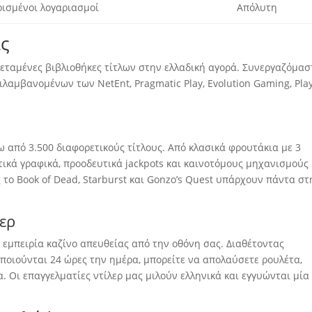
ισμένοι λογαριασμοί
Απόλυτη
ας
κτεταμένες βιβλιοθήκες τίτλων στην ελλαδική αγορά. Συνεργαζόμασ
λαμβανομένων των NetEnt, Pragmatic Play, Evolution Gaming, Play
 από 3.500 διαφορετικούς τίτλους. Από κλασικά φρουτάκια με 3
κτικά γραφικά, προοδευτικά jackpots και καινοτόμους μηχανισμούς
 το Book of Dead, Starburst και Gonzo’s Quest υπάρχουν πάντα στ
λερ
ή εμπειρία καζίνο απευθείας από την οθόνη σας. Διαθέτοντας
ποιούνται 24 ώρες την ημέρα, μπορείτε να απολαύσετε ρουλέτα,
. Οι επαγγελματίες ντίλερ μας μιλούν ελληνικά και εγγυώνται μία