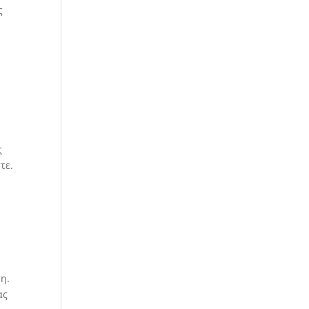
ς
ς
τε.
η.
ας