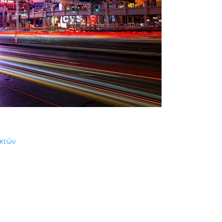
ικτών