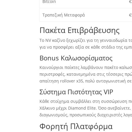
Bitcoin
€
Τραπεζική Μεταφορά
€
Πακέτα Επιβράβευσης
Το NV καζίνο ξεχωρίζει για τη γενναιοδωρία 
για να προσφέρει αξία σε κάθε στάδιο της εμπ
Bonus Καλωσορίσματος
Καινούργιοι παίκτες λαμβάνουν πακέτο καλωσ
περιστροφές, κατανεμημένα στις τέσσερις πρώ
απαίτηση rollover x35, πολύ ανταγωνιστική σε
Σύστημα Πιστότητας VIP
Κάθε στοίχημα συμβάλλει στη συσσώρευση πό
Χάλκινο μέχρι Diamond Elite. Όσο ανεβαίνετ
διαγωνισμούς, προσωπικούς διαχειριστές λογ
Φορητή Πλατφόρμα