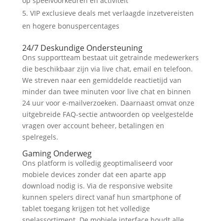
op speelvoorkeuren en activiteit
VIP exclusieve deals met verlaagde inzetvereisten
en hogere bonuspercentages
24/7 Deskundige Ondersteuning
Ons supportteam bestaat uit getrainde medewerkers
die beschikbaar zijn via live chat, email en telefoon.
We streven naar een gemiddelde reactietijd van
minder dan twee minuten voor live chat en binnen
24 uur voor e-mailverzoeken. Daarnaast omvat onze
uitgebreide FAQ-sectie antwoorden op veelgestelde
vragen over account beheer, betalingen en
spelregels.
Gaming Onderweg
Ons platform is volledig geoptimaliseerd voor
mobiele devices zonder dat een aparte app
download nodig is. Via de responsive website
kunnen spelers direct vanaf hun smartphone of
tablet toegang krijgen tot het volledige
spelassortiment. De mobiele interface houdt alle