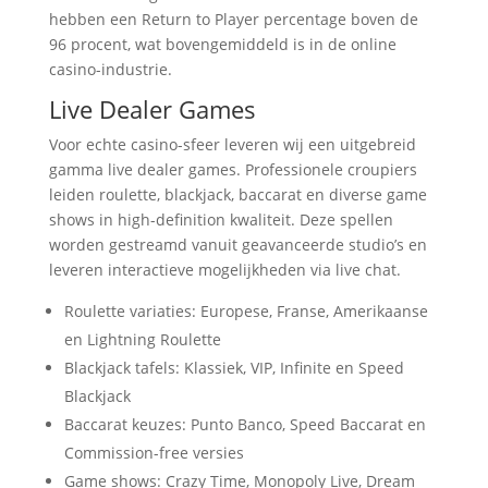
hebben een Return to Player percentage boven de
96 procent, wat bovengemiddeld is in de online
casino-industrie.
Live Dealer Games
Voor echte casino-sfeer leveren wij een uitgebreid
gamma live dealer games. Professionele croupiers
leiden roulette, blackjack, baccarat en diverse game
shows in high-definition kwaliteit. Deze spellen
worden gestreamd vanuit geavanceerde studio’s en
leveren interactieve mogelijkheden via live chat.
Roulette variaties: Europese, Franse, Amerikaanse
en Lightning Roulette
Blackjack tafels: Klassiek, VIP, Infinite en Speed
Blackjack
Baccarat keuzes: Punto Banco, Speed Baccarat en
Commission-free versies
Game shows: Crazy Time, Monopoly Live, Dream