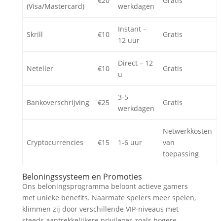
€20
Gratis
(Visa/Mastercard)
werkdagen
Instant –
Skrill
€10
Gratis
12 uur
Direct – 12
Neteller
€10
Gratis
u
3-5
Bankoverschrijving
€25
Gratis
werkdagen
Netwerkkosten
Cryptocurrencies
€15
1-6 uur
van
toepassing
Beloningssysteem en Promoties
Ons beloningsprogramma beloont actieve gamers
met unieke benefits. Naarmate spelers meer spelen,
klimmen zij door verschillende VIP-niveaus met
steeds aantrekkelijkere privileges zoals hogere