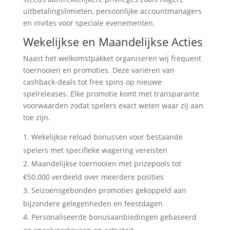
uitbetalingslimieten, persoonlijke accountmanagers
en invites voor speciale evenementen.
Wekelijkse en Maandelijkse Acties
Naast het welkomstpakket organiseren wij frequent
toernooien en promoties. Deze variëren van
cashback-deals tot free spins op nieuwe
spelreleases. Elke promotie komt met transparante
voorwaarden zodat spelers exact weten waar zij aan
toe zijn.
Wekelijkse reload bonussen voor bestaande
spelers met specifieke wagering vereisten
Maandelijkse toernooien met prizepools tot
€50.000 verdeeld over meerdere posities
Seizoensgebonden promoties gekoppeld aan
bijzondere gelegenheden en feestdagen
Personaliseerde bonusaanbiedingen gebaseerd