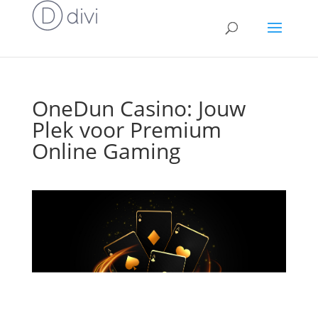
OneDun Casino: Jouw
Plek voor Premium
Online Gaming