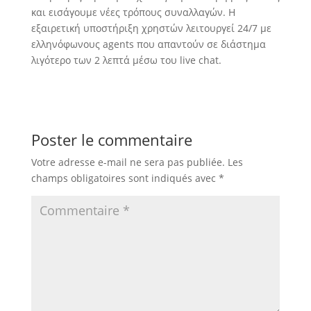
και εισάγουμε νέες τρόπους συναλλαγών. Η
εξαιρετική υποστήριξη χρηστών λειτουργεί 24/7 με
ελληνόφωνους agents που απαντούν σε διάστημα
λιγότερο των 2 λεπτά μέσω του live chat.
Poster le commentaire
Votre adresse e-mail ne sera pas publiée.
Les
champs obligatoires sont indiqués avec
*