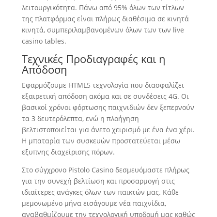
λειτουργικότητα. Πάνω από 95% όλων των τίτλων
της πλατφόρμας είναι πλήρως διαθέσιμα σε κινητά
κινητά, συμπεριλαμβανομένων όλων των των live
casino tables.
Τεχνικές Προδιαγραφές και η
Απόδοση
Εφαρμόζουμε HTML5 τεχνολογία που διασφαλίζει
εξαιρετική απόδοση ακόμα και σε συνδέσεις 4G. Οι
βασικοί χρόνοι φόρτωσης παιχνιδιών δεν ξεπερνούν
τα 3 δευτερόλεπτα, ενώ η πλοήγηση
βελτιστοποιείται για άνετο χειρισμό με ένα ένα χέρι.
Η μπαταρία των συσκευών προστατεύεται μέσω
εξυπνης διαχείρισης πόρων.
Στο σύγχρονο Pistolo Casino δεσμευόμαστε πλήρως
για την συνεχή βελτίωση και προσαρμογή στις
ιδιαίτερες ανάγκες όλων των παικτών μας. Κάθε
μεμονωμένο μήνα εισάγουμε νέα παιχνίδια,
αναβαθμίζουμε την τεχνολογική υποδομή μας καθώς