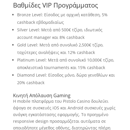
Βαθμίδες VIP Προγράμματος
Bronze Level: Είσοδος με αρχική κατάθεση, 5%
cashback εβδομαδιαίως
Silver Level: Μετά από 500€ τζίρο, ιδιωτικός
account manager και 8% cashback
Gold Level: Μετά από συνολικό 2,500€ τζίρο,
ταχύτερες αναλήψεις και 12% cashback
Platinum Level: Μετά από συνολικό 10,000€ τζίρο,
αποκλειστικά tournaments και 15% cashback
Diamond Level: Είσοδος μόνο, δώρα γενεθλίων και
20% cashback
Κινητή Απόλαυση Gaming
Η mobile πλατφόρμα του Pistolo Casino δουλεύει
άψογα σε συσκευές iOS και Android συσκευές χωρίς
ανάγκη εγκατάστασης εφαρμογής. Το προηγμένο
responsive design προσαρμόζεται αυτόματα σε
οποιοδήποτε μέγεθος οθόνης, διατηρώντας πλήρη