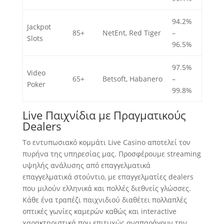
94.2%
Jackpot
85+
NetEnt, Red Tiger
–
Slots
96.5%
97.5%
Video
65+
Betsoft, Habanero
–
Poker
99.8%
Live Παιχνίδια με Πραγματικούς
Dealers
Το εντυπωσιακό κομμάτι Live Casino αποτελεί τον
πυρήνα της υπηρεσίας μας. Προσφέρουμε streaming
υψηλής ανάλυσης από επαγγελματικά
επαγγελματικά στούντιο, με επαγγελματίες dealers
που μιλούν ελληνικά και πολλές διεθνείς γλώσσες.
Κάθε ένα τραπέζι παιχνιδιού διαθέτει πολλαπλές
οπτικές γωνίες καμερών καθώς και interactive
χαρακτηριστικά που επιτυχώς αναπαράγουν την