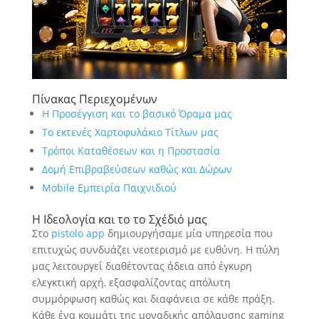
Πίνακας Περιεχομένων
Η Προσέγγιση και το βασικό Όραμα μας
Το εκτενές Χαρτοφυλάκιο Τίτλων μας
Τρόποι Καταθέσεων και η Προστασία
Δομή Επιβραβεύσεων καθώς και Δώρων
Mobile Εμπειρία Παιχνιδιού
Η Ιδεολογία και το το Σχέδιό μας
Στο
pistolo app
δημιουργήσαμε μία υπηρεσία που
επιτυχώς συνδυάζει νεοτερισμό με ευθύνη. Η πύλη
μας λειτουργεί διαθέτοντας άδεια από έγκυρη
ελεγκτική αρχή, εξασφαλίζοντας απόλυτη
συμμόρφωση καθώς και διαφάνεια σε κάθε πράξη.
Κάθε ένα κομμάτι της μοναδικής απόλαυσης gaming