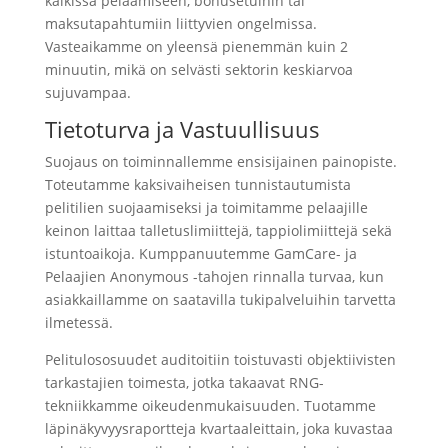
kaikissa pelaamiseen, bonusetuihin tai
maksutapahtumiin liittyvien ongelmissa.
Vasteaikamme on yleensä pienemmän kuin 2
minuutin, mikä on selvästi sektorin keskiarvoa
sujuvampaa.
Tietoturva ja Vastuullisuus
Suojaus on toiminnallemme ensisijainen painopiste.
Toteutamme kaksivaiheisen tunnistautumista
pelitilien suojaamiseksi ja toimitamme pelaajille
keinon laittaa talletuslimiittejä, tappiolimiittejä sekä
istuntoaikoja. Kumppanuutemme GamCare- ja
Pelaajien Anonymous -tahojen rinnalla turvaa, kun
asiakkaillamme on saatavilla tukipalveluihin tarvetta
ilmetessä.
Pelitulososuudet auditoitiin toistuvasti objektiivisten
tarkastajien toimesta, jotka takaavat RNG-
tekniikkamme oikeudenmukaisuuden. Tuotamme
läpinäkyvyysraportteja kvartaaleittain, joka kuvastaa