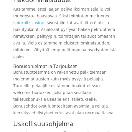
Käsitämme, ettei laajan pelivalikoiman selailu voi
muodostua haastavaa. Siksi toimintamme luoneet
spinrollz casino
-sivustolle kattavat filtteröinti- ja
hakutyökalut. Asiakkaat pystyvät hakea pelituotteita
nimityksen, pelityypin, toimittajan tai suosiomäärän
avulla. Vielä esitämme mieluisten ominaisuuden,
mihin voi säilyttää lempipelit nopeaa hyödyntämistä
ajaksi.
Bonusohjelmat ja Tarjoukset
Bonustuotteemme on rakennettu palkitsemaan
molemmat uusien kuin myös pysyviä pelaajia.
Tuoreille pelaajille esitämme houkuttelevan
welcome-bonuksen, joka pitää sisällään
talletusbonuksia usealle ensi talletukselle.
Bonusehdot ovat luonteeltaan avoimia ja reiluja,
kierrätysedellytykset edustavat alan normaalitasoa.
Uskollisuusohjelma