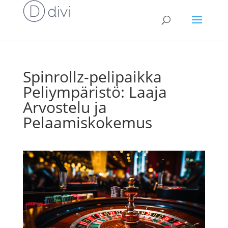
Spinrollz-pelipaikka
Peliympäristö: Laaja
Arvostelu ja
Pelaamiskokemus