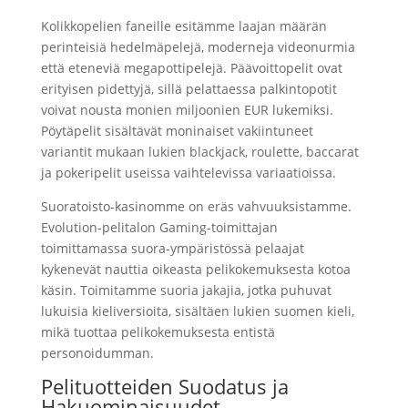
Kolikkopelien faneille esitämme laajan määrän
perinteisiä hedelmäpelejä, moderneja videonurmia
että eteneviä megapottipelejä. Päävoittopelit ovat
erityisen pidettyjä, sillä pelattaessa palkintopotit
voivat nousta monien miljoonien EUR lukemiksi.
Pöytäpelit sisältävät moninaiset vakiintuneet
variantit mukaan lukien blackjack, roulette, baccarat
ja pokeripelit useissa vaihtelevissa variaatioissa.
Suoratoisto-kasinomme on eräs vahvuuksistamme.
Evolution-pelitalon Gaming-toimittajan
toimittamassa suora-ympäristössä pelaajat
kykenevät nauttia oikeasta pelikokemuksesta kotoa
käsin. Toimitamme suoria jakajia, jotka puhuvat
lukuisia kieliversioita, sisältäen lukien suomen kieli,
mikä tuottaa pelikokemuksesta entistä
personoidumman.
Pelituotteiden Suodatus ja
Hakuominaisuudet