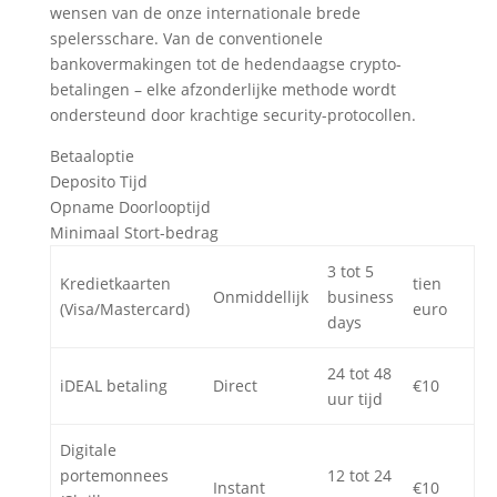
wensen van de onze internationale brede
spelersschare. Van de conventionele
bankovermakingen tot de hedendaagse crypto-
betalingen – elke afzonderlijke methode wordt
ondersteund door krachtige security-protocollen.
Betaaloptie
Deposito Tijd
Opname Doorlooptijd
Minimaal Stort-bedrag
3 tot 5
Kredietkaarten
tien
Onmiddellijk
business
(Visa/Mastercard)
euro
days
24 tot 48
iDEAL betaling
Direct
€10
uur tijd
Digitale
portemonnees
12 tot 24
Instant
€10