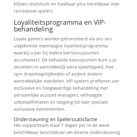
blijven realistisch en haalbaar plus bereikbaar voor
recreatieve spelers.
Loyaliteitsprogramma en VIP-
behandeling
Loyale gamers worden gehonoreerd via ons ons
uitgebreide meerlaagse loyaliteitsprogramma
waarbij u per bij iedere bet bonuspunten
accumuleert. De behaalde bonuspunten kunt u je
omzetten in aantrekkelijk extra speeltegoed, free
spin draaimogelijkheden of andere andere
aantrekkelijke voordelen. VIP-spelers profiteren van
exclusieve en hoogwaardige behandeling met
persoonlijke account-managers, verhoogde
uitbetaallimieten en toegang tot voor speciale
exclusieve evenementen.
Ondersteuning en Spelerssatisfactie
Het supportteam staat 7 dagen per in de week
beschikbaar beschikbaar om directe ondersteuning