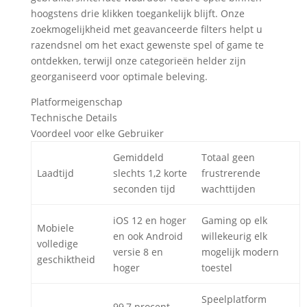
hoogstens drie klikken toegankelijk blijft. Onze
zoekmogelijkheid met geavanceerde filters helpt u
razendsnel om het exact gewenste spel of game te
ontdekken, terwijl onze categorieën helder zijn
georganiseerd voor optimale beleving.
Platformeigenschap
Technische Details
Voordeel voor elke Gebruiker
Gemiddeld
Totaal geen
Laadtijd
slechts 1,2 korte
frustrerende
seconden tijd
wachttijden
iOS 12 en hoger
Gaming op elk
Mobiele
en ook Android
willekeurig elk
volledige
versie 8 en
mogelijk modern
geschiktheid
hoger
toestel
Speelplatform
99,7 procent