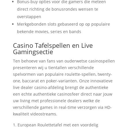
Bonus-buy opties voor die gamers die meteen
direct richting de bonusrondes wensen te
overstappen
Merkgebonden slots gebaseerd op op populaire
bekende movies, series en bands
Casino Tafelspellen en Live
Gamingsectie
Ten behoeve van fans van ouderwetse casinospellen
presenteren wij u tientallen verschillende
spelvormen van populaire roulette-spellen, twenty-
one, baccarat en poker-varianten. Onze innovatieve
live dealer casino-afdeling brengt de authentieke
een echte authentieke casinosfeer direct naar jouw
uw living met professionele dealers welke de
verschillende games in real-time verzorgen via HD-
kwaliteit videostreams.
European Roulettetafel met een voordelig