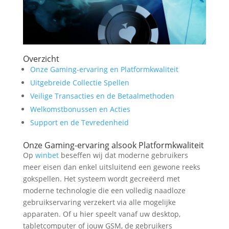
Overzicht
Onze Gaming-ervaring en Platformkwaliteit
Uitgebreide Collectie Spellen
Veilige Transacties en de Betaalmethoden
Welkomstbonussen en Acties
Support en de Tevredenheid
Onze Gaming-ervaring alsook Platformkwaliteit
Op
winbet
beseffen wij dat moderne gebruikers
meer eisen dan enkel uitsluitend een gewone reeks
gokspellen. Het systeem wordt gecreëerd met
moderne technologie die een volledig naadloze
gebruikservaring verzekert via alle mogelijke
apparaten. Of u hier speelt vanaf uw desktop,
tabletcomputer of jouw GSM, de gebruikers