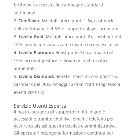
birthday e accesso alle campagne standard
settimanali
Tier Silver:
Moltiplicatore punti 1.5x, cashback
della settimana del 5% e supporto player premium
Livello Gold:
Moltiplicatore punti 2x, cashback del
10%, bonus personalizzati e inviti a tornei esclusivi
Livello Platinum:
Boost punti 3x, cashback del
15%, account gestore riservato e limiti di ritiro
aumentati
Livello Diamond:
Benefici massimi con boost 5x,
cashback del 20%, omaggi customizzati e ingresso a
eventi VIP fisici
Servizio Utenti Esperta
Il nostro squadra di supporto in più lingue è
accessibile tramite chat live, email e telefono per
gestire qualsiasi quesito tecnica o amministrativa.
Gli operatori ottengono formazione continua per