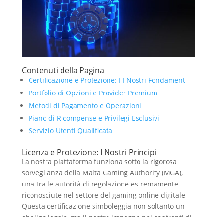
Contenuti della Pagina
Certificazione e Protezione: I I Nostri Fondamenti
Portfolio di Opzioni e Provider Premium
Metodi di Pagamento e Operazioni
Piano di Ricompense e Privilegi Esclusivi
Servizio Utenti Qualificata
Licenza e Protezione: I Nostri Principi
La nostra piattaforma funziona sotto la rigorosa
sorveglianza della Malta Gaming Authority (MGA),
una tra le autorità di regolazione estremamente
riconosciute nel settore del gaming online digitale.
Questa certificazione simboleggia non soltanto un