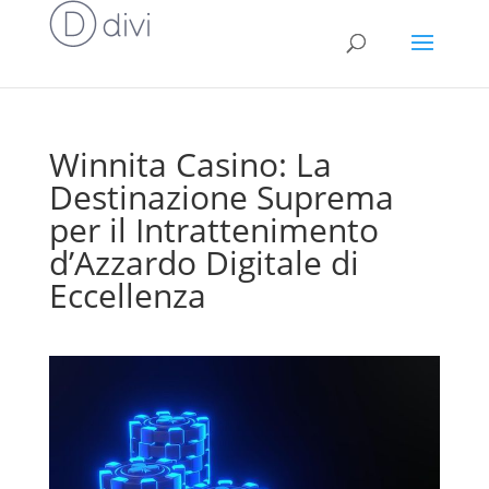
Winnita Casino: La
Destinazione Suprema
per il Intrattenimento
d’Azzardo Digitale di
Eccellenza