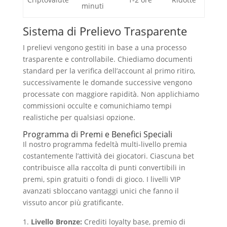
minuti
Sistema di Prelievo Trasparente
I prelievi vengono gestiti in base a una processo
trasparente e controllabile. Chiediamo documenti
standard per la verifica dell’account al primo ritiro,
successivamente le domande successive vengono
processate con maggiore rapidità. Non applichiamo
commissioni occulte e comunichiamo tempi
realistiche per qualsiasi opzione.
Programma di Premi e Benefici Speciali
Il nostro programma fedeltà multi-livello premia
costantemente l’attività dei giocatori. Ciascuna bet
contribuisce alla raccolta di punti convertibili in
premi, spin gratuiti o fondi di gioco. I livelli VIP
avanzati sbloccano vantaggi unici che fanno il
vissuto ancor più gratificante.
Livello Bronze:
Crediti loyalty base, premio di